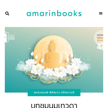
พื้นที่
NAKSCOOPS
ของ
ผู้คน
และ
การ
อ่าน
โดย
amarinbooks
บทสวดมนต์ พิชิตมาร สร้างบารมี
บทชุมนุมเทวดา