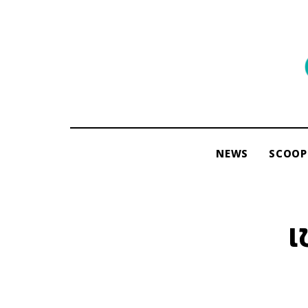
พื้นที่
ของ
ผู้คน
และ
การ
NEWS
SCOOP
อ่าน
โดย
ama
เ