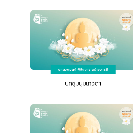
บทสวดมนต์ พิชิตมาร สร้างบารมี
บทชุมนุมเทวดา