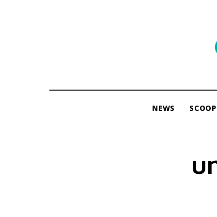
พื้นที่
ของ
ผู้คน
และ
การ
NEWS
SCOOP
อ่าน
โดย
ama
บท