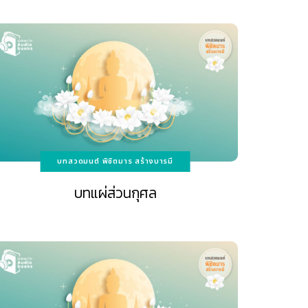
บทสวดมนต์ พิชิตมาร สร้างบารมี
บทแผ่ส่วนกุศล