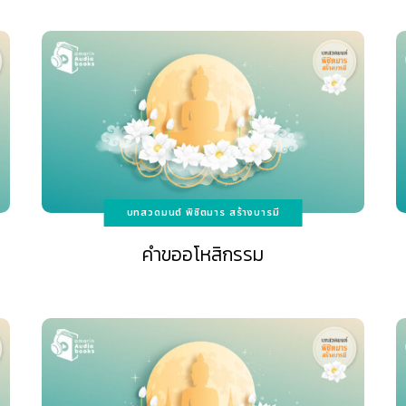
บทสวดมนต์ พิชิตมาร สร้างบารมี
คำขออโหสิกรรม