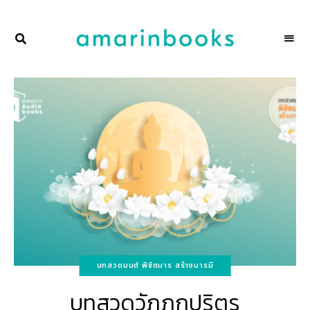
พื้นที่
NAKSCOOPS
ของ
ผู้คน
และ
การ
อ่าน
โดย
amarinbooks
บทสวดมนต์ พิชิตมาร สร้างบารมี
บทสวดวัฏฏกปริตร