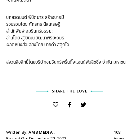
-บทแผ่เมตตา
บทสวดมนต์ พิชิตมาร สร้างบารมี
รวบรวมโดย ภัทรภร นิลเศรษฐี
สำนักพิมพ์ อมรินทร์ธรรมะ
อ่านโดย สุวิวัฒน์ วัฒนาพิริยะอมร
ผลิตหนังสือเสียงโดย นายดำ สตูดิโอ
สงวนลิขสิทธิ์โดยบริษัทอมรินทร์พริ้นติ้งแอนด์พับลิชชิ่ง จำกัด มหาชน
SHARE THE LOVE
Written By:
AMB MEDIA
108
Posted On: December 22, 2022
Views