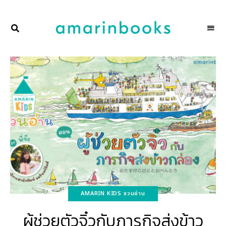
พื้นที่
NAKSCOOPS
ของ
ผู้คน
และ
การ
อ่าน
โดย
amarinbooks
AMARIN KIDS ชวนอ่าน
ผู้ช่วยตัวจิ๋วกับภารกิจส่งข้าว