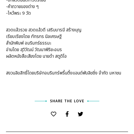
-บทสวดมนต์ทำวัตรเย็น
-คำถวายของต่าง ๆ
-ไหว้พระ 9 วัด
สวดแล้วรวย สวดแล้วดี เสริมบารมี สร้างบุญ
เรียบเรียงโดย ภัทรภร นิลเศรษฐี
สำนักพิมพ์ อมรินทร์ธรรมะ
อ่านโดย สุวิวัฒน์ วัฒนาพิริยะอมร
ผลิตหนังสือเสียงโดย นายดำ สตูดิโอ
สงวนลิขสิทธิ์โดยบริษัทอมรินทร์พริ้นติ้งแอนด์พับลิชชิ่ง จำกัด มหาชน
SHARE THE LOVE