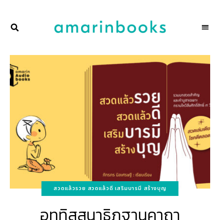
พื้นที่
NAKSCOOPS
ของ
ผู้คน
และ
การ
อ่าน
โดย
amarinbooks
สวดแล้วรวย สวดแล้วดี เสริมบารมี สร้างบุญ
อุททิสสนาธิฏฐานคาถา