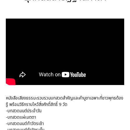
หนังสือเสียงธรรมะรวบรวมบทสวดสำคัญและคำบูชาเฉพาะที่ชาวพุทธต้อง
รู้ พร้อมวิธีกราบไหว้สิ่งศักดิ์สิทธิ์ 9 วัด
-บทสวดมนต์ประจำวัน
-บทสวดแผ่เมตตา
-บทสวดมนต์ทำวัตรเช้า