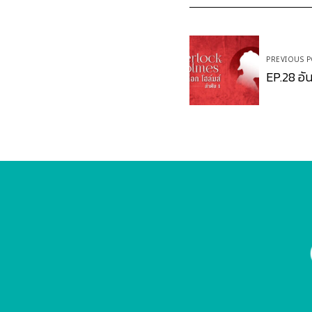
Post
PREVIOUS P
navigation
EP.28 อ