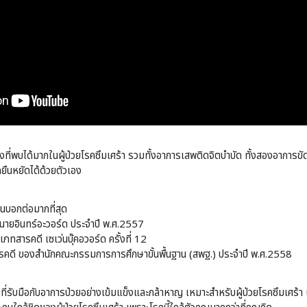
นึ่งที่พบได้มากในผู้ป่วยโรคซึมเศร้า รวมทั้งอาการเสพติดจิตบำบัด ทั้งสองอาการข
ยืนหยัดได้ด้วยตัวเอง
ีคนบอกต่อมากที่สุด
นายอินทร์อะวอร์ด ประจำปี พ.ศ.2557
เภทสารคดี เซเว่นบุ๊คอวอร์ด ครั้งที่ 12
รคดี ของสำนักคณะกรรมการการศึกษาขั้นพื้นฐาน (สพฐ.) ประจำปี พ.ศ.2558
า ที่รับมือกับอาการป่วยอย่างเข้มแข็งและกล้าหาญ เหมาะสำหรับผู้ป่วยโรคซึมเศร้า 