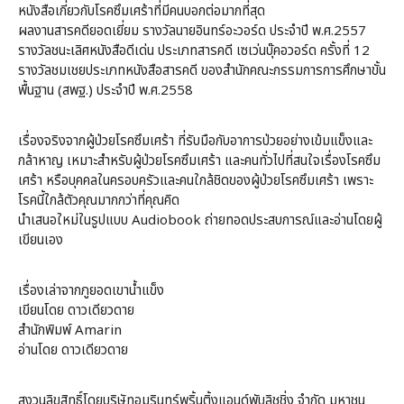
หนังสือเกี่ยวกับโรคซึมเศร้าที่มีคนบอกต่อมากที่สุด
ผลงานสารคดียอดเยี่ยม รางวัลนายอินทร์อะวอร์ด ประจำปี พ.ศ.2557
รางวัลชนะเลิศหนังสือดีเด่น ประเภทสารคดี เซเว่นบุ๊คอวอร์ด ครั้งที่ 12
รางวัลชมเชยประเภทหนังสือสารคดี ของสำนักคณะกรรมการการศึกษาขั้น
พื้นฐาน (สพฐ.) ประจำปี พ.ศ.2558
เรื่องจริงจากผู้ป่วยโรคซึมเศร้า ที่รับมือกับอาการป่วยอย่างเข้มแข็งและ
กล้าหาญ เหมาะสำหรับผู้ป่วยโรคซึมเศร้า และคนทั่วไปที่สนใจเรื่องโรคซึม
เศร้า หรือบุคคลในครอบครัวและคนใกล้ชิดของผู้ป่วยโรคซึมเศร้า เพราะ
โรคนี้ใกล้ตัวคุณมากกว่าที่คุณคิด
นำเสนอใหม่ในรูปแบบ Audiobook ถ่ายทอดประสบการณ์และอ่านโดยผู้
เขียนเอง
เรื่องเล่าจากภูยอดเขาน้ำแข็ง
เขียนโดย ดาวเดียวดาย
สำนักพิมพ์ Amarin
อ่านโดย ดาวเดียวดาย
สงวนลิขสิทธิ์โดยบริษัทอมรินทร์พริ้นติ้งแอนด์พับลิชชิ่ง จำกัด มหาชน