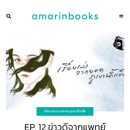
พื้นที่
NAKSCOOPS
ของ
ผู้คน
และ
การ
อ่าน
โดย
amarinbooks
เรื่องเล่าจากยอดภูเขาน้ำแข็ง
EP. 12 ข่าวดีจากแพทย์