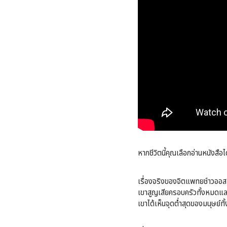
หากชีวิตนี้คุณเลือกอ่านหนังสือได
เรื่องจริงของจิตแพทยช์าวออสเ
เขาสูญเสียครอบครัวทั้งหมดและ
เขาได้เห็นจุดต่ำสุดของมนุษย์ท