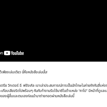
้เพียงเล่มเดียว นี่คือหนังสือเล่มนั้น!
ตรีย วิกเตอร์ อี. ฟรังเคิล เขาเล่าประสบการณ์การเป็นนักโทษในค่ายกักกันสี่แห
เกือบเสียจริตไปพร้อมๆ กันกับทำงานรับใช้นาซีในตำแหน่ง “คาโป” มีหน้าที่ดูแล
ั้งของผู้อื่นและตนเองก่อนนำมาถ่ายทอดผ่านหนังสือเล่มนี้