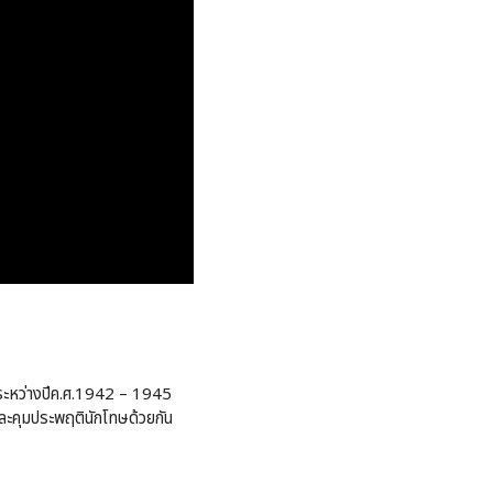
่งระหว่างปีค.ศ.1942 – 1945
และคุมประพฤตินักโทษด้วยกัน