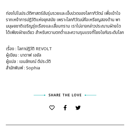
ท่องไปในประวัติศาสตร์อันรุ่มรวยและเจ็บปวดของโลกาภิวัตน์ เพื่อเข้าใจ
รากเหง้าการปฏิวัติแห่งยุคสมัย เพราะโลกภิวัฒน์คือเหรียญสองด้าน พา
มนุษยชาติเจริญรุ่งเรืองและเสื่อมทราม เราไม่อาจกล่าวประณามฝ่ายใด
ได้เพียงฝ่ายเดียว สำหรับความตกต่ำและความรุนแรงที่โยงใยกันระดับโลก
เรื่อง : โลกาปฏิวัติ REVOLT
ผู้เขียน : นาดาฟ เอยัล
ผู้แปล : เขมลักขณ์ ดีประวัติ
สำนักพิมพ์ : Sophia
SHARE THE LOVE