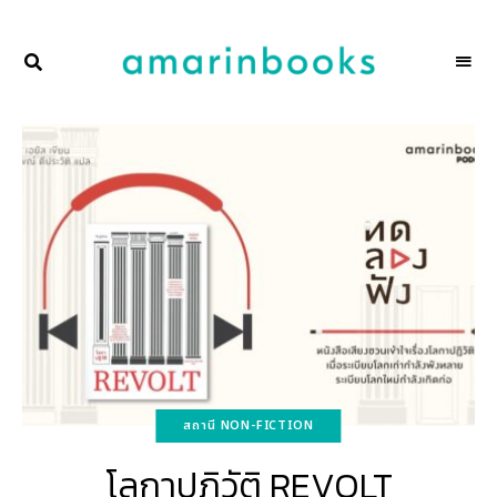
พื้นที่
NAKSCOOPS
ของ
ผู้คน
และ
การ
อ่าน
โดย
amarinbooks
สถานี NON-FICTION
โลกาปฏิวัติ REVOLT