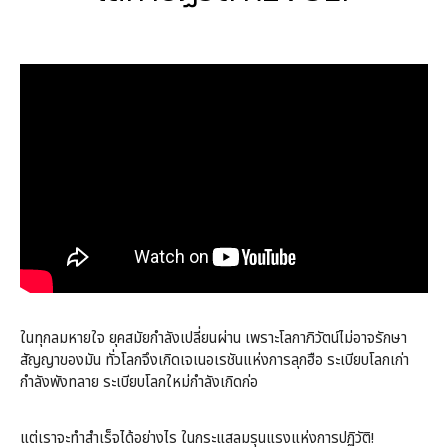
ในทุกลมหายใจ ยุคสมัยกำลังเปลี่ยนผ่าน เพราะโลกาภิวัตน์ไม่อาจรักษา
สัญญาของมัน ทั่วโลกจึงเกิดเจเนอเรชันแห่งการลุกฮือ ระเบียบโลกเก่า
กำลังพังทลาย ระเบียบโลกใหม่กำลังเกิดก่อ
แต่เราจะทำสำเร็จได้อย่างไร ในกระแสลมรุนแรงแห่งการปฏิวัติ!