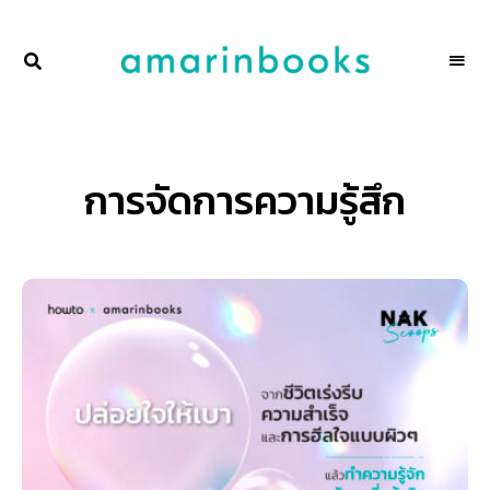
พื้นที่
NAKSCOOPS
ของ
ผู้คน
และ
การ
อ่าน
โดย
การจัดการความรู้สึก
amarinbooks