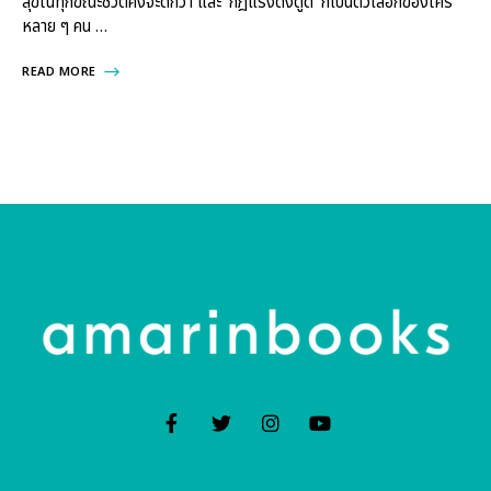
สุขในทุกขณะชีวิตคงจะดีกว่า และ ‘กฎแรงดึงดูด’ ก็เป็นตัวเลือกของใคร
หลาย ๆ คน …
READ MORE