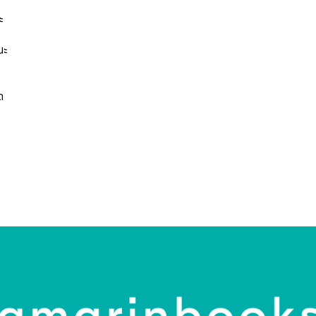
ะ
นะ
ว
ด