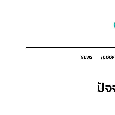
พื้นที่
ของ
ผู้คน
และ
การ
NEWS
SCOOP
อ่าน
โดย
ama
ปัจ