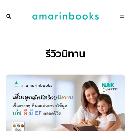
พื้นที่
NAKSCOOPS
ของ
ผู้คน
และ
การ
อ่าน
โดย
รีวิวนิทาน
amarinbooks