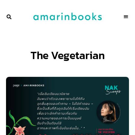
พื้นที่
NAKSCOOPS
ของ
ผู้คน
และ
การ
อ่าน
โดย
The Vegetarian
amarinbooks