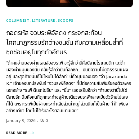
COLUMNIST
LITERATURE
SCOOPS
ถอดรหัส จวบระพีอัสดง กระจกสะท้อน
โศกนาฏกรรมรักต่างชนชั้น กับความเหลื่อมล้ำที่
ซุกซ่อนอยู่ในทุกตัวอักษร
“ถ้าคนอ่านมองผ่านเลนส์ของระพี จะรู้สึกว่านี่คือนิยายโรแมนติก แต่ถ้า
มองผ่านมุมของนิ่ม กลับรู้สึกว่ามันท็อกซิก… มันมีความไม่ยุติธรรมแฝง
อยู่ และสุดท้ายนิ่มก็ไปไหนไม่ได้สักที” นี่คือมุมมองของ “จ๋า Jacaranda
K.” เจ้าของบทประพันธ์ “จวบระพีอัสดง” ที่มีต่อความสัมพันธ์ของตัวละคร
เอกอย่าง “ระพี ดิเรกโยธิน” และ “นิ่ม” เธอเสริมอีกว่า “ถ้ามองว่านี่ไม่ใช่
นิยายรัก นิ่มคือคนที่ถูกกระทำอยู่ฝ่ายเดียวจนระพีกลายเป็นตัวร้ายไปเลย
ก็ได้ เพราะระพีเป็นฝ่ายกระทำเสียส่วนใหญ่ ส่วนนิ่มก็เป็นฝ่าย ‘ให้’ เพียง
อย่างเดียว โดยไม่ได้รับอะไรตอบแทนเลย” …
January 9, 2026
0
READ MORE