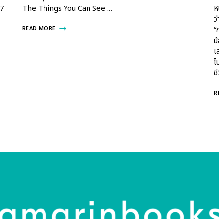
 7
The Things You Can See …
ห
ว
READ MORE
“
น
เล
ไ
ช
R