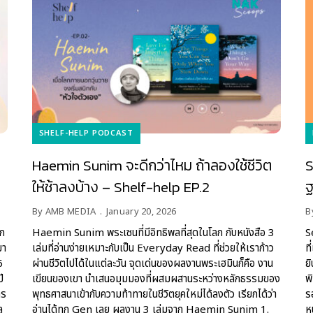
SHELF-HELP PODCAST
Haemin Sunim จะดีกว่าไหม ถ้าลองใช้ชีวิต
S
ให้ช้าลงบ้าง – Shelf-help EP.2
ฐ
By
AMB MEDIA
January 20, 2026
B
ุก
Haemin Sunim พระเซนที่มีอิทธิพลที่สุดในโลก กับหนังสือ 3
S
มา
เล่มที่อ่านง่ายเหมาะกับเป็น Everyday Read ที่ช่วยให้เราก้าว
ท
6
ผ่านชีวิตไปได้ในแต่ละวัน จุดเด่นของผลงานพระเฮมินก็คือ งาน
ย
ี
เขียนของเขา นำเสนอมุมมองที่ผสมผสานระหว่างหลักธรรมของ
พ
าร
พุทธศาสนาเข้ากับความท้าทายในชีวิตยุคใหม่ได้ลงตัว เรียกได้ว่า
ร
ล
อ่านได้ทุก Gen เลย ผลงาน 3 เล่มจาก Haemin Sunim 1.
ห