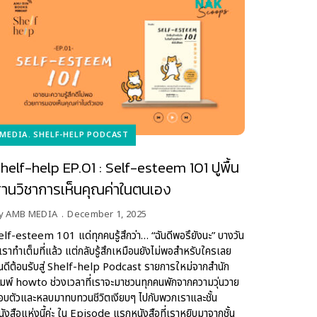
MEDIA
SHELF-HELP PODCAST
helf-help EP.01 : Self-esteem 101 ปูพื้น
านวิชาการเห็นคุณค่าในตนเอง
y
AMB MEDIA
December 1, 2025
elf-esteem 101 แด่ทุกคนรู้สึกว่า… “ฉันดีพอรึยังนะ” บางวัน
ี่เราทำเต็มที่แล้ว แต่กลับรู้สึกเหมือนยังไม่พอสำหรับใครเลย
ินดีต้อนรับสู่ Shelf-help Podcast รายการใหม่จากสำนัก
ิมพ์ howto ช่วงเวลาที่เราจะมาชวนทุกคนพักจากความวุ่นวาย
อบตัวและหลบมาทบทวนชีวิตเงียบๆ ไปกับพวกเราและชั้น
นังสือแห่งนี้ค่ะ ใน Episode แรกหนังสือที่เราหยิบมาจากชั้น