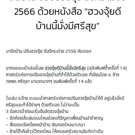
2566 ด้วยหนังสือ “ฮวงจุ้ยดี
บ้านนี้มั่งมีศรีสุข”
มาจัดบ้าน ปรับฮวงจุ้ย รับปีกระต่าย 2556 กันเถอะ!
นากขอแนะนำเล่มนี้เลย
ฮวงจุ้ยดีบ้านนี้มั่งมีศรีสุข
(ฉบับพิมพ์ซ้ำครั้งที่ 14)
ศาสตร์แห่งการปรับฮวงจุ้ยบ้านที่ทำได้ด้วยตัวเอง ที่เขียนโดย อ. ช้าง
ทศพร ศรีตุลา มาแรงมากๆ จนพิมพ์ครั้งที่ 14 แล้ว
ในเล่ม อ.ช้าง จะแนะนำศาสตร์แห่งการปรับฮวงจุ้ยบ้านให้ดี อยู่แล้วมั่งมี
ศรีสุขและทำได้ง่ายๆ ด้วยตัวเอง ไม่ว่าจะเป็น
3 ข้อควรจำก่อนเริ่มต้นจัดฮวงจุ้ยบ้าน
– จัดห้องนั่งเล่นแบบไหนช่วยแก้ปัญหาเพื่อนบ้านน่ารำคาญ
– สิ่งของเรียกโชคหน้าบ้าน เงินทองไหลมาเทมา
– ย้ายโต๊ะกินข้าวไว้ตรงไหน ให้ครอบครัวสมานฉันท์กว่าเดิม