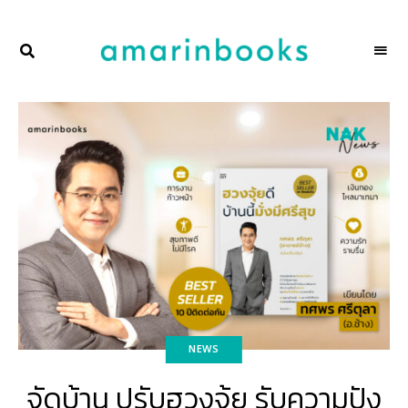
พื้นที่
NAKSCOOPS
ของ
ผู้คน
และ
การ
อ่าน
โดย
amarinbooks
NEWS
จัดบ้าน ปรับฮวงจุ้ย รับความปัง