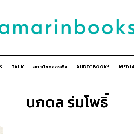
NAKSCOOPS
S
TALK
สถานีทดลองฟัง
AUDIOBOOKS
MEDI
rinbooks
นภดล ร่มโพธิ์