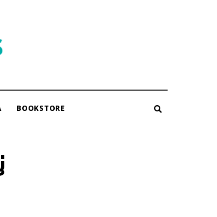
A
BOOKSTORE
่