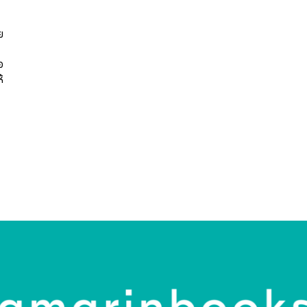
ย
อ
้