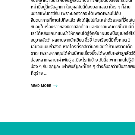
กับเหล่าความน่ารักของลูกสัตว์ที่จะทำให้คุณต้องร้องกรี๊ดดด!
หม่ามี๊อยู่นี้ครับลูกกก ในยุคสมัยนี้ต้องบอกเลยว่าใคร ๆ ก็อ่าน
นิยายแฟนตาซีกัน เพราะนอกจากจะได้เพลิดเพลินไปกับ
จินตนาการที่คาดไม่ถึงแล้ว ยังได้ลุ้นไปกับเหล่าตัวละครที่วิ่งเล่น
กันอยู่ในเรื่องราวของนิยายอีกด้วย และนิยายแฟนตาซีในวันนี้ที่
เราได้หยิบยกมาแนะนำให้ทุกคนได้รู้จักคือ ‘ผมจะเป็นซูเปอร์ฮีโร่ท
อนุบาลสัตว์’ ผลงานจากนักเขียน จิ๋วอี่ โดยเรื่องนี้มีทั้งหมด 3
เล่มจบแบบกำลังดี หากใครที่รักสัตว์บอกเลยว่าห้ามพลาดเด็ด
ขาด! เพราะหากคุณได้อ่านนิยายเรื่องนี้จะได้พบกับเหล่าลูกสัตว์ต
น้อยหลากหลายเผ่าพันธุ์ จะมีอะไรกันบ้าง วันนี้จะพาทุกคนไปรู้จั
น้อง ๆ กัน ลูกมูกะ เผ่าพันธุ์มูกะที่ใคร ๆ ต่างก็บอกว่าเป็นสายพันธ
ที่ดุร้าย …
READ MORE