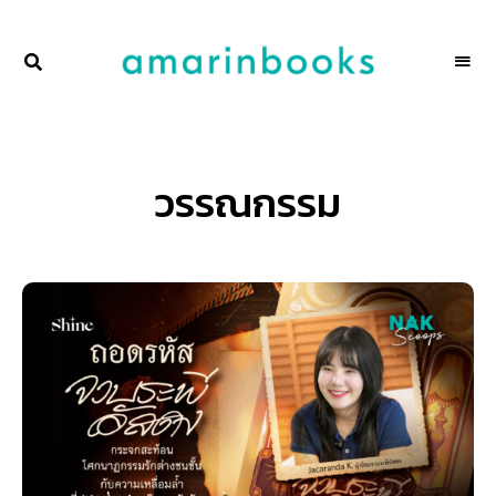
พื้นที่
NAKSCOOPS
ของ
ผู้คน
และ
การ
อ่าน
โดย
วรรณกรรม
amarinbooks