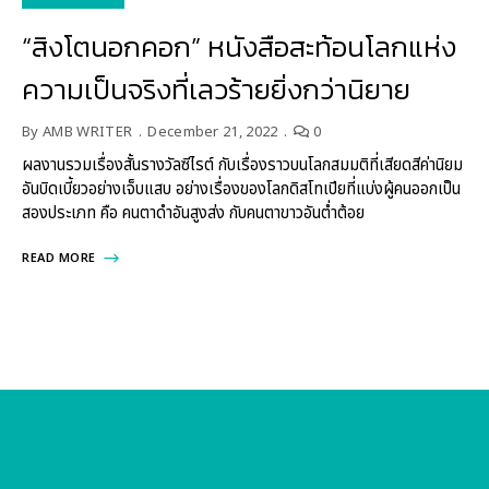
“สิงโตนอกคอก” หนังสือสะท้อนโลกแห่ง
ความเป็นจริงที่เลวร้ายยิ่งกว่านิยาย
By
AMB WRITER
December 21, 2022
0
ผลงานรวมเรื่องสั้นรางวัลซีไรต์ กับเรื่องราวบนโลกสมมติที่เสียดสีค่านิยม
อันบิดเบี้ยวอย่างเจ็บแสบ อย่างเรื่องของโลกดิสโทเปียที่แบ่งผู้คนออกเป็น
สองประเภท คือ คนตาดำอันสูงส่ง กับคนตาขาวอันต่ำต้อย
READ MORE