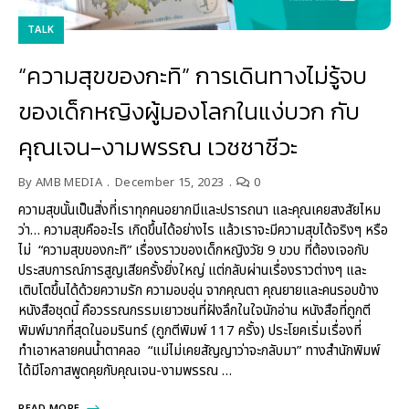
TALK
“ความสุขของกะทิ” การเดินทางไม่รู้จบ
ของเด็กหญิงผู้มองโลกในแง่บวก กับ
คุณเจน-งามพรรณ เวชชาชีวะ
By
AMB MEDIA
December 15, 2023
0
ความสุขนั้นเป็นสิ่งที่เราทุกคนอยากมีและปรารถนา และคุณเคยสงสัยไหม
ว่า… ความสุขคืออะไร เกิดขึ้นได้อย่างไร แล้วเราจะมีความสุขได้จริงๆ หรือ
ไม่ “ความสุขของกะทิ” เรื่องราวของเด็กหญิงวัย 9 ขวบ ที่ต้องเจอกับ
ประสบการณ์การสูญเสียครั้งยิ่งใหญ่ แต่กลับผ่านเรื่องราวต่างๆ และ
เติบโตขึ้นได้ด้วยความรัก ความอบอุ่น จากคุณตา คุณยายและคนรอบข้าง
หนังสือชุดนี้ คือวรรณกรรมเยาวชนที่ฝังลึกในใจนักอ่าน หนังสือที่ถูกตี
พิมพ์มากที่สุดในอมรินทร์ (ถูกตีพิมพ์ 117 ครั้ง) ประโยคเริ่มเรื่องที่
ทำเอาหลายคนน้ำตาคลอ “แม่ไม่เคยสัญญาว่าจะกลับมา” ทางสำนักพิมพ์
ได้มีโอกาสพูดคุยกับคุณเจน-งามพรรณ …
READ MORE