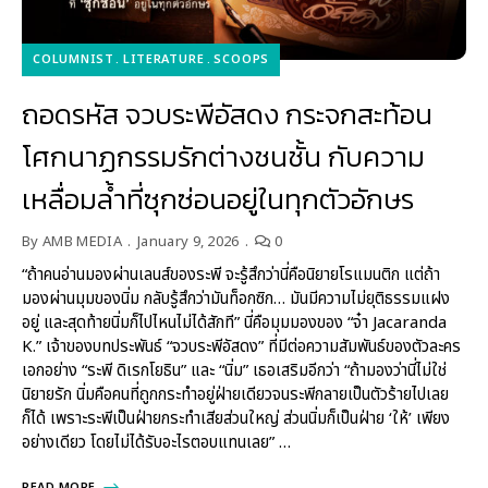
COLUMNIST
LITERATURE
SCOOPS
ถอดรหัส จวบระพีอัสดง กระจกสะท้อน
โศกนาฏกรรมรักต่างชนชั้น กับความ
เหลื่อมล้ำที่ซุกซ่อนอยู่ในทุกตัวอักษร
By
AMB MEDIA
January 9, 2026
0
“ถ้าคนอ่านมองผ่านเลนส์ของระพี จะรู้สึกว่านี่คือนิยายโรแมนติก แต่ถ้า
มองผ่านมุมของนิ่ม กลับรู้สึกว่ามันท็อกซิก… มันมีความไม่ยุติธรรมแฝง
อยู่ และสุดท้ายนิ่มก็ไปไหนไม่ได้สักที” นี่คือมุมมองของ “จ๋า Jacaranda
K.” เจ้าของบทประพันธ์ “จวบระพีอัสดง” ที่มีต่อความสัมพันธ์ของตัวละคร
เอกอย่าง “ระพี ดิเรกโยธิน” และ “นิ่ม” เธอเสริมอีกว่า “ถ้ามองว่านี่ไม่ใช่
นิยายรัก นิ่มคือคนที่ถูกกระทำอยู่ฝ่ายเดียวจนระพีกลายเป็นตัวร้ายไปเลย
ก็ได้ เพราะระพีเป็นฝ่ายกระทำเสียส่วนใหญ่ ส่วนนิ่มก็เป็นฝ่าย ‘ให้’ เพียง
อย่างเดียว โดยไม่ได้รับอะไรตอบแทนเลย” …
READ MORE