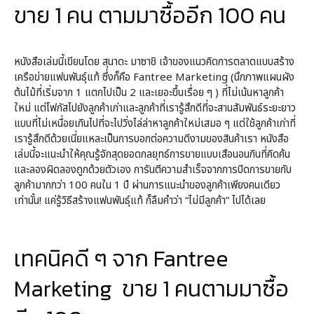
ขาย 1 คน ตามมาซื้ออีก 100 คน
หนังสือเล่มนี้เขียนโดย สุนาดะ มาซาชิ เจ้าของแนวคิดการตลาดแบบสร้าง
เครือข่ายแฟนพันธุ์แท้ ซึ่งก็คือ Fantree Marketing (นึกภาพแผนผัง
ต้นไม้ที่เริ่มจาก 1 แตกไปเป็น 2 และเยอะขึ้นเรื่อย ๆ ) ที่ไม่เน้นหาลูกค้า
ใหม่ แต่โฟกัสไปยังลูกค้าเก่าและลูกค้าที่เรารู้สึกดีที่จะสานสัมพันธ์ระยะยาว
แบบที่ไม่เหนื่อยเกินไปที่จะไปวิ่งไล่ล่าหาลูกค้าใหม่เสมอ ๆ แต่ใช้ลูกค้าเก่าที่
เรารู้สึกดีด้วยเนี่ยแหละเป็นการบอกต่อความดีงามของสินค้าเรา หนังสือ
เล่มนี้จะแนะนำให้คุณรู้จักสุดยอดกลยุทธ์การขายแบบเสือนอนกินที่คิดค้น
และลองผิดลองถูกด้วยตัวเอง การันตีความสำเร็จจากการปิดการขายกับ
ลูกค้ามากกว่า 100 คนใน 1 ปี ผ่านการแนะนำของลูกค้าเพียงคนเดียว
เท่านั้น! แค่รู้วิธีสร้างแฟนพันธุ์แท้ ก็ลืมคำว่า “ไม่มีลูกค้า” ไปได้เลย
เทคนิคดี ๆ จาก Fantree
Marketing ขาย 1 คนตามมาซื้อ