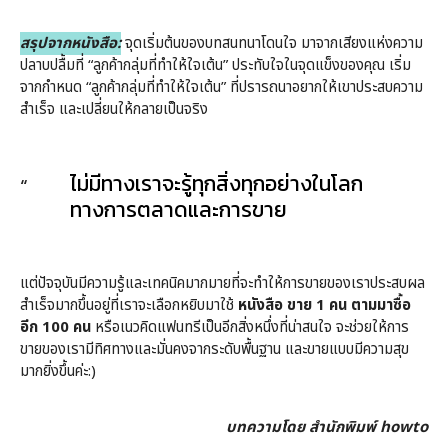
สรุปจากหนังสือ:
จุดเริ่มต้นของบทสนทนาโดนใจ มาจากเสียงแห่งความ
ปลาบปลื้มที่ “ลูกค้ากลุ่มที่ทำให้ใจเต้น” ประทับใจในจุดแข็งของคุณ เริ่ม
จากกำหนด “ลูกค้ากลุ่มที่ทำให้ใจเต้น” ที่ปรารถนาอยากให้เขาประสบความ
สำเร็จ และเปลี่ยนให้กลายเป็นจริง
ไม่มีทางเราจะรู้ทุกสิ่งทุกอย่างในโลก
ทางการตลาดและการขาย
แต่ปัจจุบันมีความรู้และเทคนิคมากมายที่จะทำให้การขายของเราประสบผล
สำเร็จมากขึ้นอยู่ที่เราจะเลือกหยิบมาใช้
หนังสือ ขาย 1 คน ตามมาซื้อ
อีก 100 คน
หรือเนวคิดแฟนทรีเป็นอีกสิ่งหนึ่งที่น่าสนใจ จะช่วยให้การ
ขายของเรามีทิศทางและมั่นคงจากระดับพื้นฐาน และขายแบบมีความสุข
มากยิ่งขึ้นค่ะ:)
บทความโดย
สำนักพิมพ์ howto