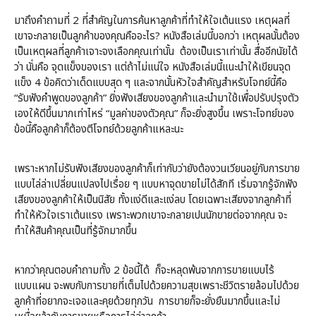
มาถึงคำถามที่ 2 ที่สำคัญในการค้นหาลูกค้าที่ทำให้ใจเต้นแรง เหตุผลที่
เขาจะกลายเป็นลูกค้าของคุณคืออะไร? หนังสือเล่มนี้บอกว่า เหตุผลนั้นต้อง
เป็นเหตุผลที่ลูกค้าเจาะจงเลือกคุณเท่านั้น ต้องเป็นเราเท่านั้น สื่ออีกนัยได้
ว่า นั่นคือ จุดแข็งของเรา แต่ถ้าไม่แน่ใจ หนังสือเล่มนี้แนะนำให้เขียนจุด
แข็ง 4 ข้อคิดว่าเด็ดแบบสุด ๆ และจากนั้นหัวใจสำคัญสำหรับโจทย์นี้คือ
“รับฟังคำพูดของลูกค้า” ยิ่งฟังเสียงของลูกค้าและนำมาใช้เพื่อปรับปรุงตัว
เองให้ดีขึ้นมากเท่าไหร่ “มูลค่าของตัวคุณ” ก็จะยิ่งสูงขึ้น เพราะโจทย์ของ
ข้อนี้คือลูกค้าก็ต้องตีโจทย์ด้วยลูกค้าแหละนะ
เพราะหากไม่รับฟังเสียงของลูกค้าก็เท่ากับว่ายังต้องวนเวียนอยู่กับการขาย
แบบไล่ล่าเปลี่ยนแปลงไปเรื่อย ๆ แบบหาจุดขายไม่ได้สักที เริ่มจากรู้จักฟัง
เสียงของลูกค้าให้เป็นนิสัย ทั้งแง่ดีและแง่ลบ โดยเฉพาะเสียงจากลูกค้าที่
ทำให้หัวใจเราเต้นแรง เพราะพวกเขาจะกลายเปนนักขายต่อจากคุณ จะ
ทำให้สินค้าคุณเป็นที่รู้จักมากขึ้น
หากว่าคุณตอบคำถามทั้ง 2 ข้อนี้ได้ ก็จะหลุดพ้นจากการขายแบบไร้
แบบแผน จะพบกับการขายที่เต็มไปด้วยความสุขเพราะชีวิตรายล้อมไปด้วย
ลูกค้าที่อยากจะเจอและคุยด้วยทุกวัน การขายก็จะยั่งยืนมากขึ้นและไม่