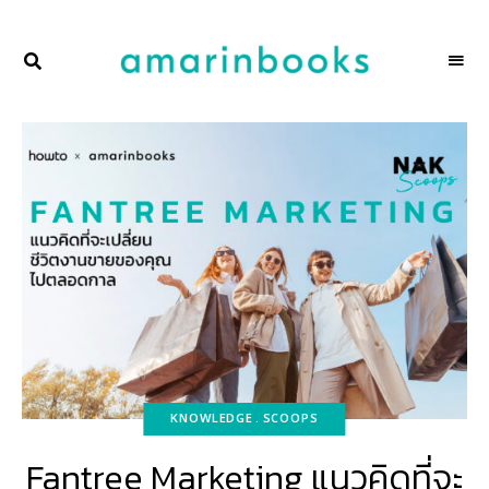
พื้นที่
NAKSCOOPS
ของ
ผู้คน
และ
การ
อ่าน
โดย
amarinbooks
KNOWLEDGE
SCOOPS
Fantree Marketing แนวคิดที่จะ